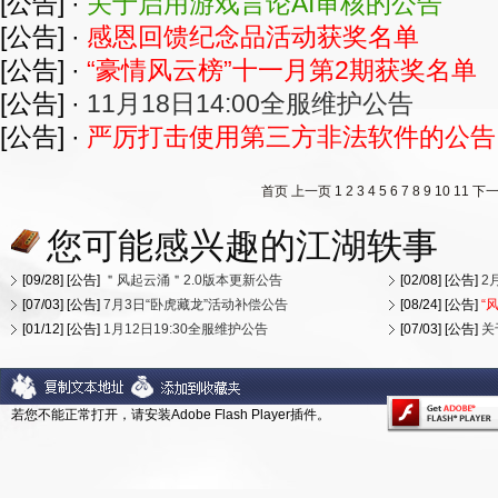
[公告] ·
关于启用游戏言论AI审核的公告
[公告] ·
感恩回馈纪念品活动获奖名单
[公告] ·
“豪情风云榜”十一月第2期获奖名单
[公告] ·
11月18日14:00全服维护公告
[公告] ·
严厉打击使用第三方非法软件的公告
首页
上一页
1
2
3
4
5
6
7
8
9
10
11
下
您可能感兴趣的江湖轶事
[09/28] [公告]
＂风起云涌＂2.0版本更新公告
[02/08] [公告]
2
[07/03] [公告]
7月3日“卧虎藏龙”活动补偿公告
[08/24] [公告]
“
[01/12] [公告]
1月12日19:30全服维护公告
[07/03] [公告]
关
若您不能正常打开，请安装Adobe Flash Player插件。