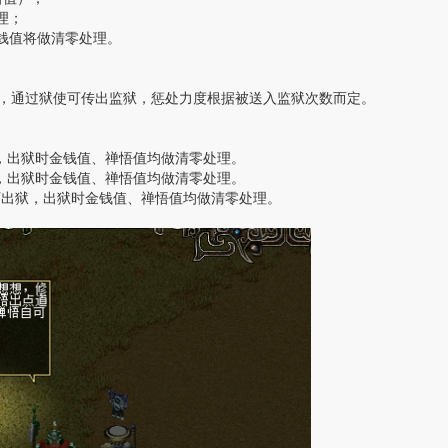
理；
钱值将做清零处理。
，通过狱使可传出监狱，惩处力度根据被送入监狱次数而定。
狱，出狱时金钱值、禅悟值均做清零处理。
狱，出狱时金钱值、禅悟值均做清零处理。
可出狱，出狱时金钱值、禅悟值均做清零处理。