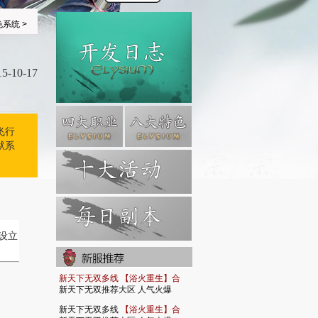
色系统
>
15-10-17
飞行
狱系
设立
新天下无双多线 【浴火重生】合
新天下无双推荐大区 人气火爆
新天下无双多线
【浴火重生】合