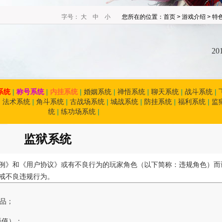
字号：
大
中
小
您所在的位置：
首页
>
游戏介绍
>
特
20
系统
|
称号系统
|
内挂系统
|
婚姻系统
|
禅悟系统
|
聊天系统
|
战斗系统
|
|
法术系统
|
角斗系统
|
古战场系统
|
城战系统
|
防挂系统
|
福利系统
|
监
统
|
练功场系统
|
监狱系统
例》和《用户协议》或有不良行为的玩家角色（以下简称：违规角色）而
戒不良违规行为。
物品；
悟值）；