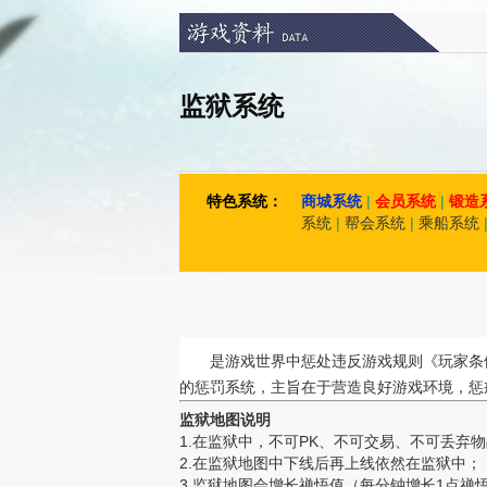
监狱系统
特色系统：
商城系统
|
会员系统
|
锻造
系统
|
帮会系统
|
乘船系统
是游戏世界中惩处违反游戏规则《玩家条
的惩罚系统，主旨在于营造良好游戏环境，惩
监狱地图说明
1.在监狱中，不可PK、不可交易、不可丢弃
2.在监狱地图中下线后再上线依然在监狱中；
3.监狱地图会增长禅悟值（每分钟增长1点禅