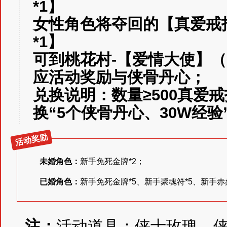
*1】
女性角色将夺回的【真爱戒
*1】
可到桃花村-【爱情大使】（1
应活动奖励与侠骨丹心；
兑换说明：
数量≥500真爱
换“5个侠骨丹心、30W经验
活动奖励
未婚角色
：
新手免死金牌*2；
已婚角色
：
新手免死金牌*5、新手聚魂符*5、新手赤
注：
活动道具：侠士玫瑰、