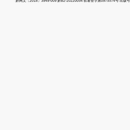
黔网文〔2018〕3949-009 黔B2-20220054 软著登字第0975574号 出版号ISB