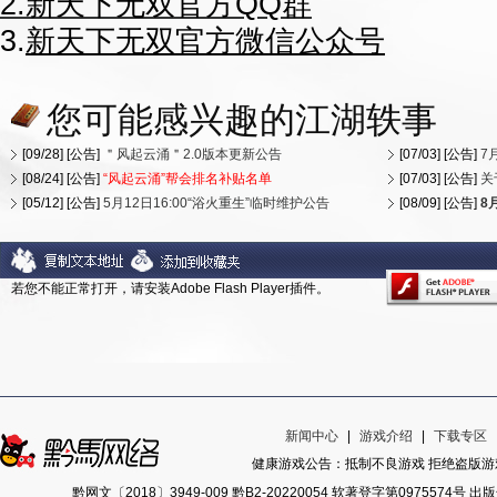
2.
新天下无双官方QQ群
3.
新天下无双官方微信公众号
您可能感兴趣的江湖轶事
[09/28] [公告]
＂风起云涌＂2.0版本更新公告
[07/03] [公告]
7
[08/24] [公告]
“风起云涌”帮会排名补贴名单
[07/03] [公告]
关
[05/12] [公告]
5月12日16:00“浴火重生”临时维护公告
[08/09] [公告]
8
若您不能正常打开，请安装Adobe Flash Player插件。
新闻中心
|
游戏介绍
|
下载专区
健康游戏公告：抵制不良游戏 拒绝盗版游戏
黔网文〔2018〕3949-009 黔B2-20220054 软著登字第0975574号 出版号IS