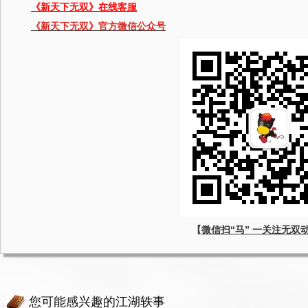
《
新天下无双》在线客服
《新天下无双》官方微信公众号
【
微信扫“马” 一关注无双
您可能感兴趣的江湖轶事