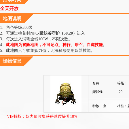
全天开放
地图说明
1、角色等级≥80级
2、可通过桃花村NPC-
聚妖谷守护（50,20）
进入
3、每次进入消耗金钱100W，不限次数
。
4、
此地图为冒险地图，不可记点、神行、帮召、白虎技能
。
5、此地图只可收集妖力值，无法释放使用妖器技能。
怪物信息
名称：
等級：
聚妖怪
120
种族：虫
相性：
VIP特权：妖力值收集获得速度提升10%